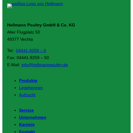
Hellmann Poultry GmbH & Co. KG
Alter Flugplatz 50
49377 Vechta
Tel.:
04441-9259 – 0
Fax: 04441-9259 – 50
E-Mail:
info@hellmannpoultry.de
Produkte
Legehennen
Aufzucht
Service
Unternehmen
Karriere
Kontakt