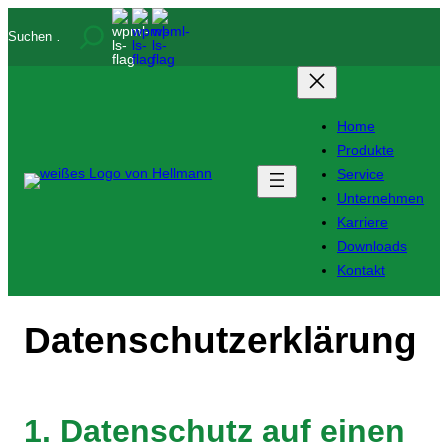
Zum
Suchen
Inhalt
springen
Home
Produkte
Service
Unternehmen
Karriere
Downloads
Kontakt
Datenschutzerklärung
1. Datenschutz auf einen