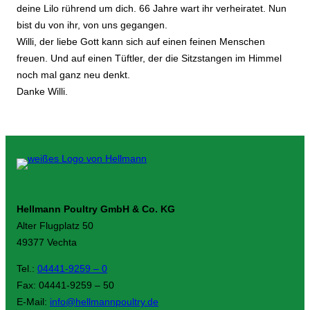
deine Lilo rührend um dich. 66 Jahre wart ihr verheiratet. Nun
bist du von ihr, von uns gegangen.
Willi, der liebe Gott kann sich auf einen feinen Menschen
freuen. Und auf einen Tüftler, der die Sitzstangen im Himmel
noch mal ganz neu denkt.
Danke Willi.
Hellmann Poultry GmbH & Co. KG
Alter Flugplatz 50
49377 Vechta
Tel.:
04441-9259 – 0
Fax: 04441-9259 – 50
E-Mail:
info@hellmannpoultry.de