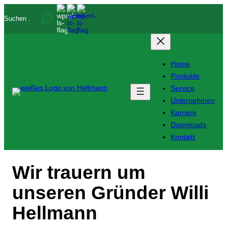
Zum
Suchen
Inhalt
springen
Home
Produkte
Service
Unternehmen
Karriere
Downloads
Kontakt
Wir trauern um
unseren Gründer Willi
Hellmann