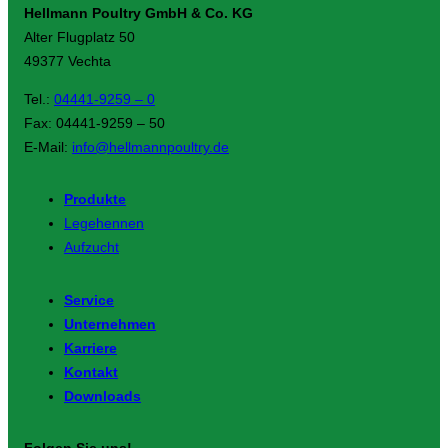
Hellmann Poultry GmbH & Co. KG
Alter Flugplatz 50
49377 Vechta
Tel.:
04441-9259 – 0
Fax: 04441-9259 – 50
E-Mail:
info@hellmannpoultry.de
Produkte
Legehennen
Aufzucht
Service
Unternehmen
Karriere
Kontakt
Downloads